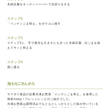
木綿豆腐をキッチンペーパーで水切りをする
ステップ2
「インゲンごま和え」をボウルに移す
ステップ3
ステップ2に、手で適当な大きさにちぎった木綿豆腐、白ごまを加
えてサッと和える
ステップ4
器に盛る
池ももこさんから
ヤマダイ食品の定番冷凍お惣菜「インゲンごま和え」を使用した
簡単4step！アレンジレシピのご紹介でした。
冷凍お惣菜は調理済みでもともとしっかりとした味が付いている