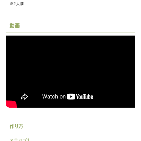
※2人前
動画
作り方
ステップ1