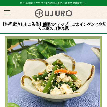
1921年創業！ヤマダイ食品株式会社の冷凍お惣菜通販サイト
【料理家池ももこ監修】簡単4ステップ！ごまインゲンと水切
り豆腐の白和え風