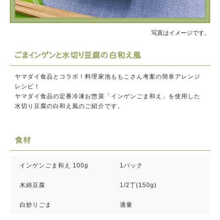
写真はイメージです。
ごまインゲンと水切り豆腐の白和え風
ヤマダイ食品とコラボ！料理家池ももこさん考案の簡単アレンジ
レシピ！
ヤマダイ食品の定番冷凍お惣菜「インゲンごま和え」を使用した
水切り豆腐の白和え風のご紹介です。
食材
インゲンごま和え 100g
1パック
木綿豆腐
1/2丁(150g)
白炒りごま
適量