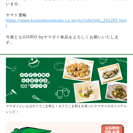
いませ。
ヤマト運輸
https://www.kuronekoyamato.co.jp/ytc/info/info_201203.htm
l
今後ともUJURO byヤマダイ食品をよろしくお願いいたしま
す。
ヤマダイといえばオクラごま和え！オクラごま和えを使ったヤマダイのオリジナル
レシピ！