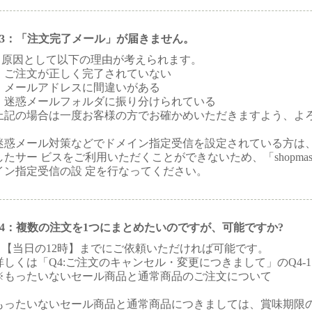
1-3：「注文完了メール」が届きません。
：原因として以下の理由が考えられます。
・ご注文が正しく完了されていない
・メールアドレスに間違いがある
・迷惑メールフォルダに振り分けられている
上記の場合は一度お客様の方でお確かめいただきますよう、よ
迷惑メール対策などでドメイン指定受信を設定されている方は
したサー ビスをご利用いただくことができないため、「shopmaster@ujur
イン指定受信の設 定を行なってください。
1-4：複数の注文を1つにまとめたいのですが、可能ですか?
：【当日の12時】までにご依頼いただければ可能です。
詳しくは「Q4:ご注文のキャンセル・変更につきまして」のQ4-
※もったいないセール商品と通常商品のご注文について
もったいないセール商品と通常商品につきましては、賞味期限